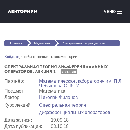
Перейти к основному содержанию
Лекториум
МЕНЮ
Онлайн-курсы
Вы здесь
Медиатека
Главная
Медиатека
Спектральная теория дифференциальных операторов. Лекция 2
Онлайн-школы
Войдите
, чтобы отправлять комментарии
Спектральная теория дифференциальных
Courses in English
операторов. Лекция 2
лекция
Партнёр:
Математичеcкая лаборатория им. П.Л.
Войти
Чебышева СПбГУ
Предмет:
Математика
Лектор:
Николай Филонов
Курс лекций:
Спектральная теория
дифференциальных операторов
Дата записи:
19.09.18
Дата публикации:
03.10.18