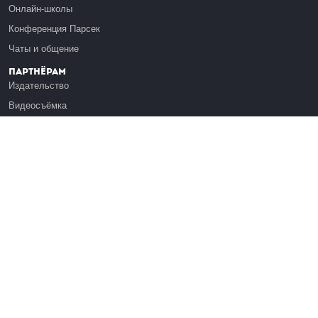
Онлайн-школы
Конференция Парсек
Чаты и общение
Партнёрам
Издательство
Видеосъёмка
Обучение сотрудников
Платформа Эдуардо
Медиагранты
Публикация
Реклама
Реквизиты
Инфо
О Лекториуме
Вакансии
Поддержать проект