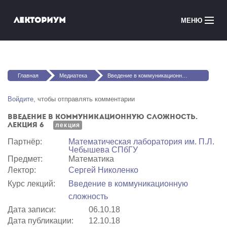
Перейти к основному содержанию
Лекториум
МЕНЮ
Онлайн-курсы
Вы здесь
Медиатека
Главная
Медиатека
Введение в коммуникационную сложность. Лекция 6
Онлайн-школы
Войдите
, чтобы отправлять комментарии
Введение в коммуникационную сложность.
Courses in English
Лекция 6
лекция
Партнёр:
Математичеcкая лаборатория им. П.Л.
Войти
Чебышева СПбГУ
Предмет:
Математика
Лектор:
Сергей Николенко
Курс лекций:
Введение в коммуникационную
сложность
Дата записи:
06.10.18
Дата публикации:
12.10.18