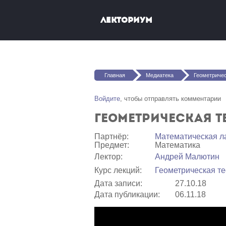
Перейти к основному содержанию
Лекториум
Вы здесь
Главная
Медиатека
Геометрическая т
Войдите
, чтобы отправлять комментарии
Геометрическая те
Партнёр:
Математичеcкая л
Предмет:
Математика
Лектор:
Андрей Малютин
Курс лекций:
Геометрическая те
Дата записи:
27.10.18
Дата публикации:
06.11.18