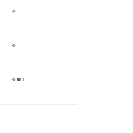
н
н
н
1