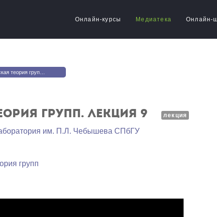
Онлайн-курсы
Медиатека
Онлайн-
еория групп. Лекция 9
ория групп. Лекция 9
лекция
аборатория им. П.Л. Чебышева СПбГУ
ория групп