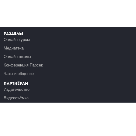
Разделы
Онлайн-курсы
Медиатека
Онлайн-школы
Конференция Парсек
Чаты и общение
Партнёрам
Издательство
Видеосъёмка
Обучение сотрудников
Платформа Эдуардо
Медиагранты
Публикация