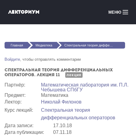
Перейти к основному содержанию
Лекториум
МЕНЮ
Онлайн-курсы
Вы здесь
Медиатека
Главная
Медиатека
Спектральная теория дифференциальных операторов. Лекция 11
Онлайн-школы
Войдите
, чтобы отправлять комментарии
Спектральная теория дифференциальных
Courses in English
операторов. Лекция 11
лекция
Партнёр:
Математичеcкая лаборатория им. П.Л.
Войти
Чебышева СПбГУ
Предмет:
Математика
Лектор:
Николай Филонов
Курс лекций:
Спектральная теория
дифференциальных операторов
Дата записи:
17.10.18
Дата публикации:
07.11.18