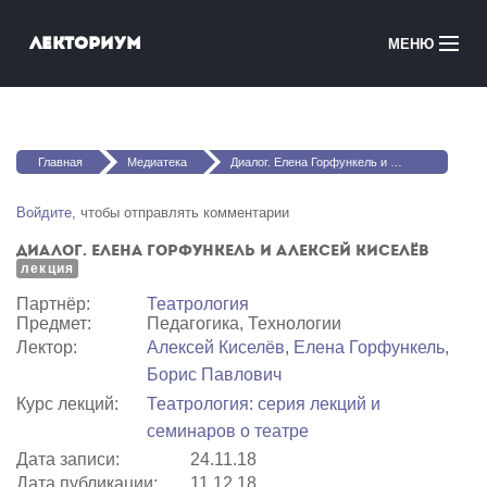
Перейти к основному содержанию
Лекториум
МЕНЮ
Онлайн-курсы
Вы здесь
Медиатека
Главная
Медиатека
Диалог. Елена Горфункель и Алексей Киселёв
Онлайн-школы
Войдите
, чтобы отправлять комментарии
Диалог. Елена Горфункель и Алексей Киселёв
Courses in English
лекция
Партнёр:
Театрология
Войти
Предмет:
Педагогика, Технологии
Лектор:
Алексей Киселёв
,
Елена Горфункель
,
Борис Павлович
Курс лекций:
Театрология: серия лекций и
семинаров о театре
Дата записи:
24.11.18
Дата публикации:
11.12.18