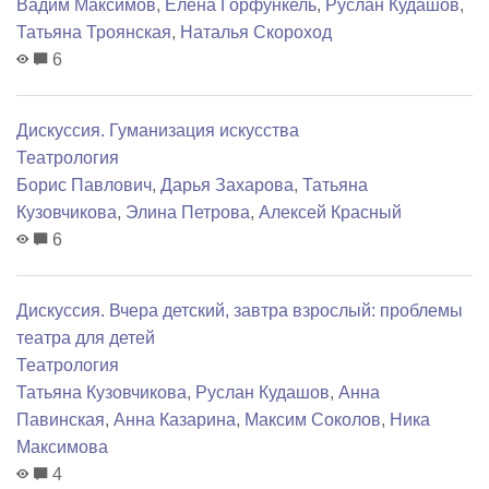
Вадим Максимов
,
Елена Горфункель
,
Руслан Кудашов
,
Татьяна Троянская
,
Наталья Скороход
6
Дискуссия. Гуманизация искусства
Театрология
Борис Павлович
,
Дарья Захарова
,
Татьяна
Кузовчикова
,
Элина Петрова
,
Алексей Красный
6
Дискуссия. Вчера детский, завтра взрослый: проблемы
театра для детей
Театрология
Татьяна Кузовчикова
,
Руслан Кудашов
,
Анна
Павинская
,
Анна Казарина
,
Максим Соколов
,
Ника
Максимова
4