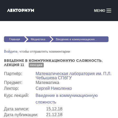
Перейти к основному содержанию
Лекториум
МЕНЮ
Онлайн-курсы
Вы здесь
Медиатека
Главная
Медиатека
Введение в коммуникационную сложность. Лекция 11
Онлайн-школы
Войдите
, чтобы отправлять комментарии
Введение в коммуникационную сложность.
Courses in English
Лекция 11
лекция
Партнёр:
Математичеcкая лаборатория им. П.Л.
Войти
Чебышева СПбГУ
Предмет:
Математика
Лектор:
Сергей Николенко
Курс лекций:
Введение в коммуникационную
сложность
Дата записи:
15.12.18
Дата публикации:
21.12.18