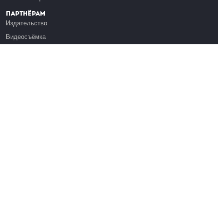
Партнёрам
Издательство
Видеосъёмка
Обучение сотрудников
Платформа Эдуардо
Медиагранты
Публикация
Реклама
Реквизиты
Инфо
О Лекториуме
Вакансии
Поддержать проект
Правовая информация
Контакты
Оферта