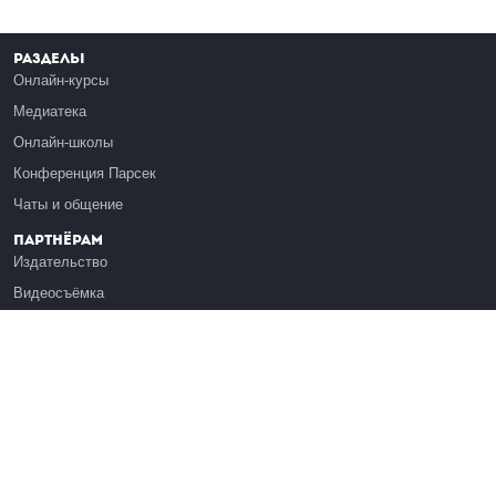
Разделы
Онлайн-курсы
Медиатека
Онлайн-школы
Конференция Парсек
Чаты и общение
Партнёрам
Издательство
Видеосъёмка
Обучение сотрудников
Платформа Эдуардо
Медиагранты
Публикация
Реклама
Реквизиты