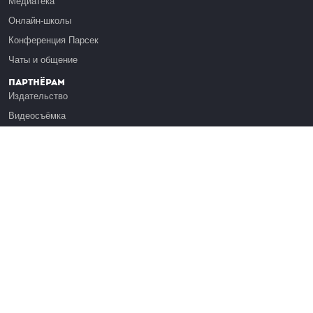
Медиатека
Онлайн-школы
Конференция Парсек
Чаты и общение
Партнёрам
Издательство
Видеосъёмка
Обучение сотрудников
Платформа Эдуардо
Медиагранты
Публикация
Реклама
Реквизиты
Инфо
О Лекториуме
Вакансии
Поддержать проект