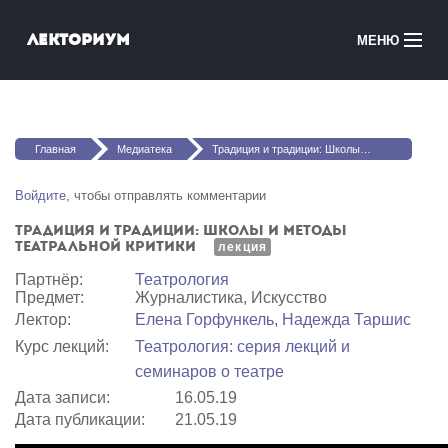
Перейти к основному содержанию
Лекториум
МЕНЮ
Онлайн-курсы
Вы здесь
Медиатека
Главная
Медиатека
Традиция и традиции: Школы и методы театральной критики
Онлайн-школы
Войдите
, чтобы отправлять комментарии
Традиция и традиции: Школы и методы
Courses in English
театральной критики
лекция
Партнёр:
Театрология
Войти
Предмет:
Журналистика, Искусство
Лектор:
Елена Горфункель
,
Надежда Таршис
Курс лекций:
Театрология: серия лекций и
семинаров о театре
Дата записи:
16.05.19
Дата публикации:
21.05.19