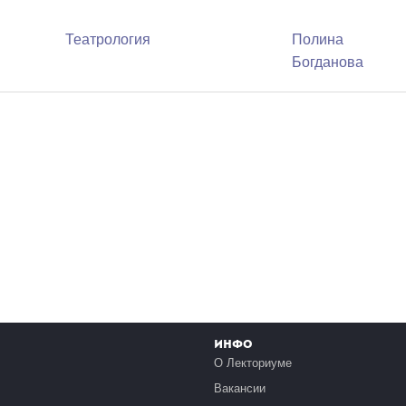
Театрология
Полина
Богданова
Инфо
О Лекториуме
Вакансии