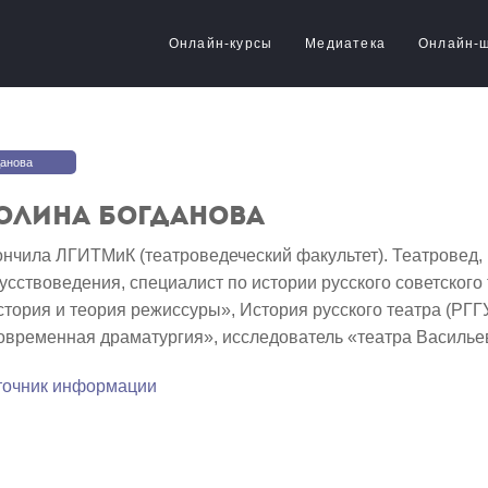
Онлайн-курсы
Медиатека
Онлайн-
данова
олина Богданова
нчила ЛГИТМиК (театроведеческий факультет). Театровед, 
усствоведения, специалист по истории русского советского 
тория и теория режиссуры», История русского театра (РГГУ
временная драматургия», исследователь «театра Васильев
точник информации