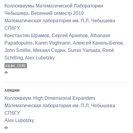
Коллоквиумы Математической Лаборатории
Чебышева. Весенний семестр 2019
Математичеcкая лаборатория им. П.Л. Чебышева
СПбГУ
Константин Шрамов
,
Сергей Архипов
,
Athanase
Papadopulos
,
Karen Vogtmann
,
Алексей Канель-Белов
,
John Smillie
,
Михаил Содин
,
Sumio Yamada
,
René
Schilling
,
Alex Lubotzky
курс (18)
Лекции
Коллоквиум. High Dimensional Expanders
Математичеcкая лаборатория им. П.Л. Чебышева
СПбГУ
Alex Lubotzky