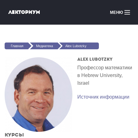
Перейти к основному содержанию
Лекториум
МЕНЮ
Онлайн-курсы
Вы здесь
Медиатека
Главная
Медиатека
Alex Lubotzky
Онлайн-школы
Alex Lubotzky
Профессор математики
Courses in English
в Hebrew University,
Israel
Войти
Источник информации
Курсы