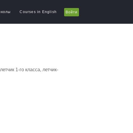
школы
Courses in English
Войти
тчик 1-го класса, летчик-