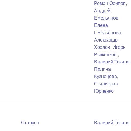
Роман Осипов
,
Андрей
Емельянов
,
Елена
Емельянова
,
Александр
Хохлов
,
Игорь
Рыженков
,
Валерий Токаре
Полина
Кузнецова
,
Станислав
Юрченко
Старкон
Валерий Токаре