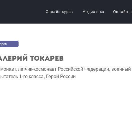
Онлайн-курсы
Медиатека
Онлайн-
арев
алерий Токарев
монавт, летчик-космонавт Российской Федерации, военный ле
ытатель 1-го класса, Герой России