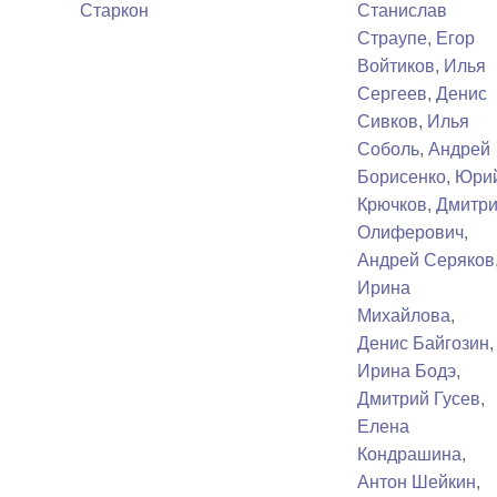
Старкон
Станислав
Страупе
,
Егор
Войтиков
,
Илья
Сергеев
,
Денис
Сивков
,
Илья
Соболь
,
Андрей
Борисенко
,
Юри
Крючков
,
Дмитр
Олиферович
,
Андрей Серяков
Ирина
Михайлова
,
Денис Байгозин
,
Ирина Бодэ
,
Дмитрий Гусев
,
Елена
Кондрашина
,
Антон Шейкин
,