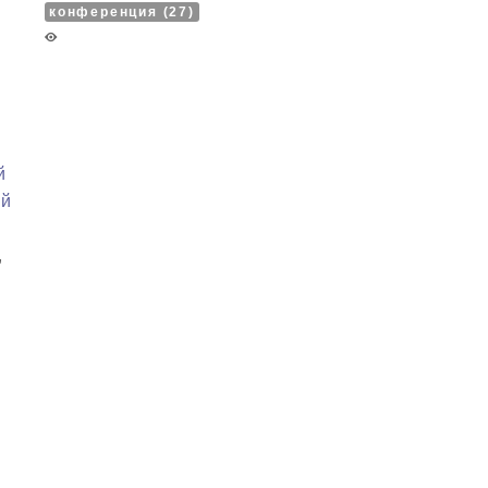
конференция (27)
й
ий
,