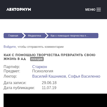
Перейти к основному содержанию
Лекториум
МЕНЮ
Онлайн-курсы
Вы здесь
Медиатека
Главная
Медиатека
Как с помощью творчества превратить свою жизнь в ад
Онлайн-школы
Войдите
, чтобы отправлять комментарии
Как с помощью творчества превратить свою
Courses in English
жизнь в ад
лекция
Партнёр:
Старкон
Войти
Предмет:
Психология
Лектор:
Василий Кашников
,
Софья Василенко
Дата записи:
29.06.18
Дата публикации:
11.07.19