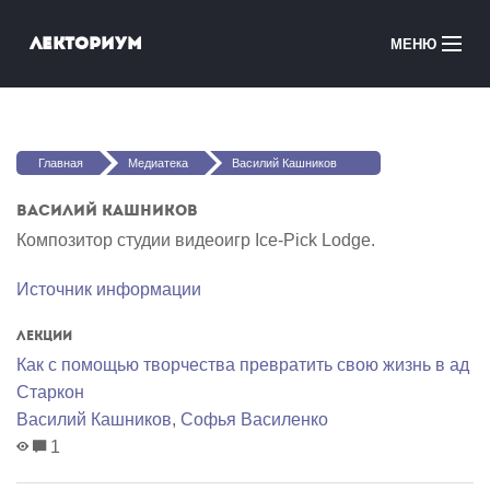
Перейти к основному содержанию
Лекториум
МЕНЮ
Онлайн-курсы
Вы здесь
Медиатека
Главная
Медиатека
Василий Кашников
Онлайн-школы
Василий Кашников
Композитор студии видеоигр Ice-Pick Lodge.
Courses in English
Источник информации
Войти
Лекции
Как с помощью творчества превратить свою жизнь в ад
Старкон
Василий Кашников
,
Софья Василенко
1