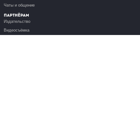
Чаты и общение
Партнёрам
Издательство
Видеосъёмка
Обучение сотрудников
Платформа Эдуардо
Медиагранты
Публикация
Реклама
Реквизиты
Инфо
О Лекториуме
Вакансии
Поддержать проект
Правовая информация
Контакты