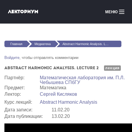
Перейти к основному содержанию
Лекториум
МЕНЮ
Онлайн-курсы
Вы здесь
Медиатека
Главная
Медиатека
Abstract Harmonic Analysis. Lecture 2
Онлайн-школы
Войдите
, чтобы отправлять комментарии
Abstract Harmonic Analysis. Lecture 2
Courses in English
лекция
Партнёр:
Математичеcкая лаборатория им. П.Л.
Чебышева СПбГУ
Войти
Предмет:
Математика
Лектор:
Сергей Кисляков
Курс лекций:
Abstract Harmonic Analysis
Дата записи:
11.02.20
Дата публикации:
13.02.20