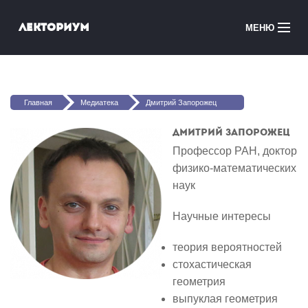
Перейти к основному содержанию
Лекториум
МЕНЮ
Онлайн-курсы
Вы здесь
Медиатека
Главная
Медиатека
Дмитрий Запорожец
Онлайн-школы
Дмитрий Запорожец
Профессор РАН, доктор
Courses in English
физико-математических
наук
Войти
Научные интересы
теория вероятностей
стохастическая
геометрия
выпуклая геометрия