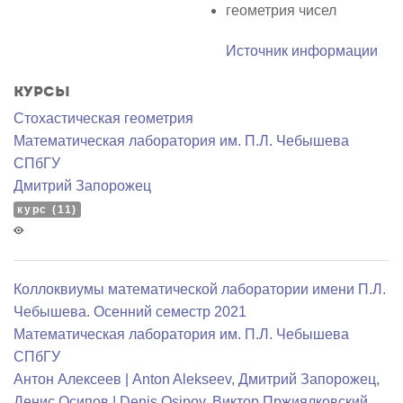
геометрия чисел
Источник информации
Курсы
Стохастическая геометрия
Математичеcкая лаборатория им. П.Л. Чебышева
СПбГУ
Дмитрий Запорожец
курс (11)
Коллоквиумы математической лаборатории имени П.Л.
Чебышева. Осенний семестр 2021
Математичеcкая лаборатория им. П.Л. Чебышева
СПбГУ
Антон Алексеев | Anton Alekseev
,
Дмитрий Запорожец
,
Денис Осипов | Denis Osipov
,
Виктор Пржиялковский
,