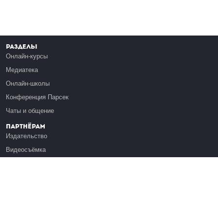
Разделы
Онлайн-курсы
Медиатека
Онлайн-школы
Конференция Парсек
Чаты и общение
Партнёрам
Издательство
Видеосъёмка
Обучение сотрудников
Платформа Эдуардо
Медиагранты
Публикация
Реклама