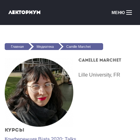
Перейти к основному содержанию
Лекториум
МЕНЮ
Онлайн-курсы
Вы здесь
Медиатека
Главная
Медиатека
Camille Marchet
Онлайн-школы
Camille Marchet
Courses in English
Lille University, FR
Войти
Курсы
Конференция Biata 2020: Talks