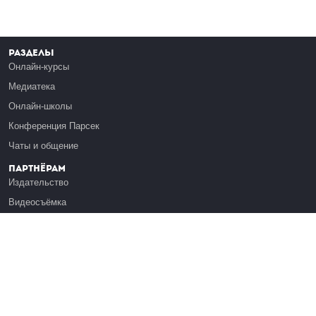
Разделы
Онлайн-курсы
Медиатека
Онлайн-школы
Конференция Парсек
Чаты и общение
Партнёрам
Издательство
Видеосъёмка
Обучение сотрудников
Платформа Эдуардо
Медиагранты
Публикация
Реклама