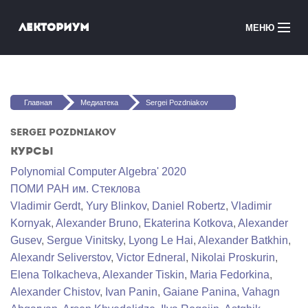
Перейти к основному содержанию
Лекториум
МЕНЮ
Онлайн-курсы
Вы здесь
Медиатека
Главная
Медиатека
Sergei Pozdniakov
Онлайн-школы
Sergei Pozdniakov
Курсы
Courses in English
Polynomial Computer Algebra' 2020
ПОМИ РАН им. Стеклова
Войти
Vladimir Gerdt
,
Yury Blinkov
,
Daniel Robertz
,
Vladimir
Kornyak
,
Alexander Bruno
,
Ekaterina Kotkova
,
Alexander
Gusev
,
Sergue Vinitsky
,
Lyong Le Hai
,
Alexander Batkhin
,
Alexandr Seliverstov
,
Victor Edneral
,
Nikolai Proskurin
,
Elena Tolkacheva
,
Alexander Tiskin
,
Maria Fedorkina
,
Alexander Chistov
,
Ivan Panin
,
Gaiane Panina
,
Vahagn