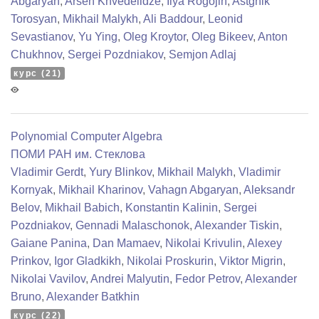
Abgaryan
,
Arsen Khvedelidze
,
Ilya Rogojin
,
Astghik
Torosyan
,
Mikhail Malykh
,
Ali Baddour
,
Leonid
Sevastianov
,
Yu Ying
,
Oleg Kroytor
,
Oleg Bikeev
,
Anton
Chukhnov
,
Sergei Pozdniakov
,
Semjon Adlaj
курс (21)
Polynomial Computer Algebra
ПОМИ РАН им. Стеклова
Vladimir Gerdt
,
Yury Blinkov
,
Mikhail Malykh
,
Vladimir
Kornyak
,
Mikhail Kharinov
,
Vahagn Abgaryan
,
Aleksandr
Belov
,
Mikhail Babich
,
Konstantin Kalinin
,
Sergei
Pozdniakov
,
Gennadi Malaschonok
,
Alexander Tiskin
,
Gaiane Panina
,
Dan Mamaev
,
Nikolai Krivulin
,
Alexey
Prinkov
,
Igor Gladkikh
,
Nikolai Proskurin
,
Viktor Migrin
,
Nikolai Vavilov
,
Andrei Malyutin
,
Fedor Petrov
,
Alexander
Bruno
,
Alexander Batkhin
курс (22)