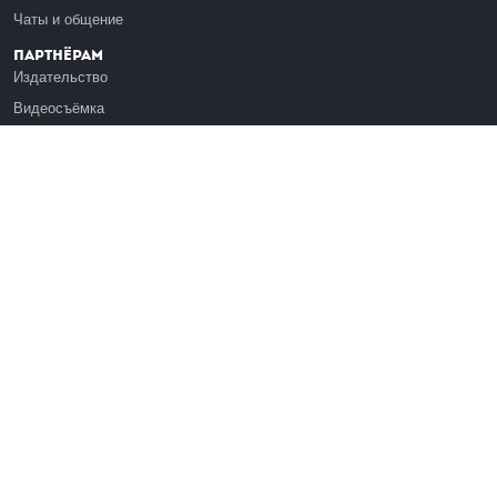
Чаты и общение
Партнёрам
Издательство
Видеосъёмка
Обучение сотрудников
Платформа Эдуардо
Медиагранты
Публикация
Реклама
Реквизиты
Инфо
О Лекториуме
Вакансии
Поддержать проект
Правовая информация
Контакты