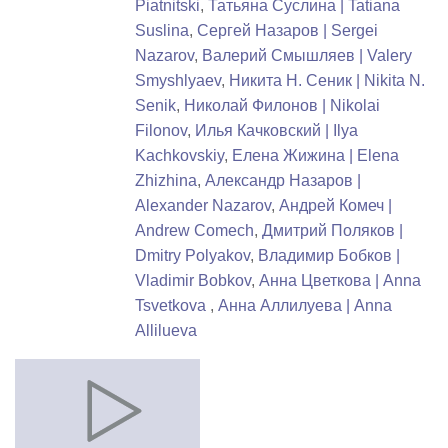
Piatnitski
,
Татьяна Суслина | Tatiana
Suslina
,
Сергей Назаров | Sergei
Nazarov
,
Валерий Смышляев | Valery
Smyshlyaev
,
Никита Н. Сеник | Nikita N.
Senik
,
Николай Филонов | Nikolai
Filonov
,
Илья Качковский | Ilya
Kachkovskiy
,
Елена Жижина | Elena
Zhizhina
,
Александр Назаров |
Alexander Nazarov
,
Андрей Комеч |
Andrew Comech
,
Дмитрий Поляков |
Dmitry Polyakov
,
Владимир Бобков |
Vladimir Bobkov
,
Анна Цветкова | Anna
Tsvetkova
,
Анна Аллилуева | Anna
Allilueva