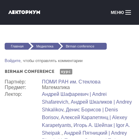
Перейти к основному содержанию
Лекториум
МЕНЮ
Онлайн-курсы
Вы здесь
Медиатека
Главная
Медиатека
Birman conference
Онлайн-школы
Войдите
, чтобы отправлять комментарии
Birman conference
Courses in English
курс
Партнёр:
ПОМИ РАН им. Стеклова
Предмет:
Математика
Войти
Лектор:
Андрей Шафаревич | Andrei
Shafarevich
,
Андрей Шкаликов | Andrey
Shkalikov
,
Денис Борисов | Denis
Borisov
,
Алексей Карапетянц | Alexey
Karapetyants
,
Игорь А. Шейпак | Igor A.
Sheipak
,
Андрей Пятницкий | Andrey