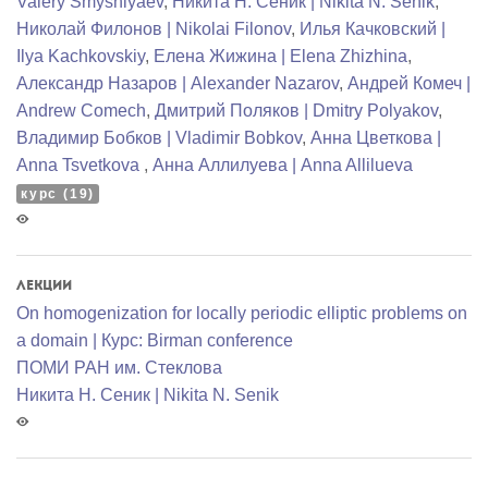
Valery Smyshlyaev
,
Никита Н. Сеник | Nikita N. Senik
,
Николай Филонов | Nikolai Filonov
,
Илья Качковский |
Ilya Kachkovskiy
,
Елена Жижина | Elena Zhizhina
,
Александр Назаров | Alexander Nazarov
,
Андрей Комеч |
Andrew Comech
,
Дмитрий Поляков | Dmitry Polyakov
,
Владимир Бобков | Vladimir Bobkov
,
Анна Цветкова |
Anna Tsvetkova
,
Анна Аллилуева | Anna Allilueva
курс (19)
Лекции
On homogenization for locally periodic elliptic problems on
a domain | Курс: Birman conference
ПОМИ РАН им. Стеклова
Никита Н. Сеник | Nikita N. Senik