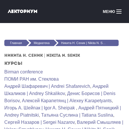
Перейти к основному содержанию
Лекториум
МЕНЮ
Онлайн-курсы
Вы здесь
Медиатека
Главная
Медиатека
Никита Н. Сеник | Nikita N. Senik
Онлайн-школы
Никита Н. Сеник | Nikita N. Senik
Курсы
Courses in English
Birman conference
ПОМИ РАН им. Стеклова
Войти
Андрей Шафаревич | Andrei Shafarevich
,
Андрей
Шкаликов | Andrey Shkalikov
,
Денис Борисов | Denis
Borisov
,
Алексей Карапетянц | Alexey Karapetyants
,
Игорь А. Шейпак | Igor A. Sheipak
,
Андрей Пятницкий |
Andrey Piatnitski
,
Татьяна Суслина | Tatiana Suslina
,
Сергей Назаров | Sergei Nazarov
,
Валерий Смышляев |