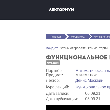
Перейти к основному содержанию
Лекториум
Вы здесь
Главная
Медиатека
Функциональное программир
Войдите
, чтобы отправлять комментарии
Функциональное п
лекция
Партнёр:
Математичеcкая л
Предмет:
Математика
Лектор:
Денис Москвин
Курс лекций:
Функциональное п
Дата записи:
06.09.21
Дата публикации:
08.09.21