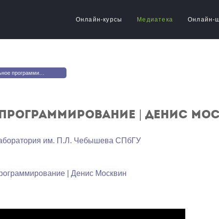
Онлайн-курсы
Медиатека
Онлайн-
ование | Денис Москвин. Лекция 1
рограммирование | Денис Моск
аборатория им. П.Л. Чебышева СПбГУ
рограммирование | Денис Москвин