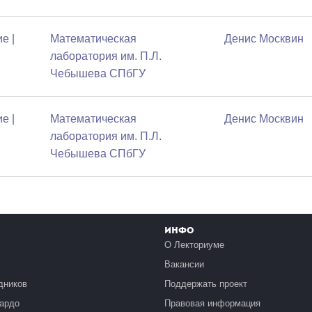
е |
Математичеcкая
Денис Москвин
лаборатория им. П.Л.
Чебышева СПбГУ
е |
Математичеcкая
Денис Москвин
лаборатория им. П.Л.
Чебышева СПбГУ
Инфо
О Лекториуме
Вакансии
дников
Поддержать проект
ардо
Правовая информация