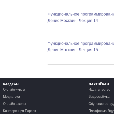
Функциональное программировани
Денис Москвин. Лекция 14
Функциональное программировани
Денис Москвин. Лекция 15
Разделы
Партнёрам
Онлайн-курсы
Издательство
Медиатека
Видеосъёмка
Онлайн-школы
Обучение сотру
Конференция Парсек
Платформа Эду