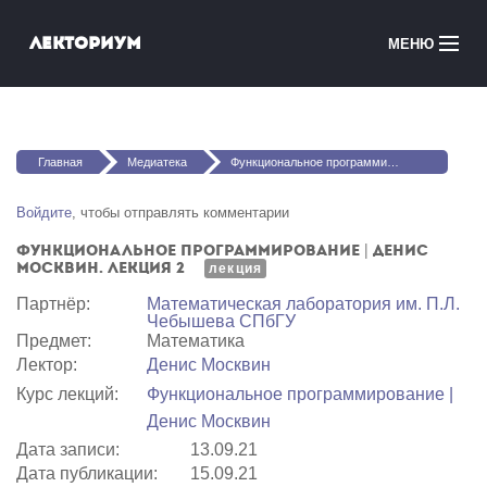
Перейти к основному содержанию
Лекториум
МЕНЮ
Онлайн-курсы
Вы здесь
Медиатека
Главная
Медиатека
Функциональное программирование | Денис Москвин. Лекция 2
Онлайн-школы
Войдите
, чтобы отправлять комментарии
Функциональное программирование | Денис
Courses in English
Москвин. Лекция 2
лекция
Партнёр:
Математичеcкая лаборатория им. П.Л.
Войти
Чебышева СПбГУ
Предмет:
Математика
Лектор:
Денис Москвин
Курс лекций:
Функциональное программирование |
Денис Москвин
Дата записи:
13.09.21
Дата публикации:
15.09.21