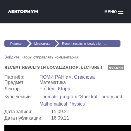
Перейти к основному содержанию
Лекториум
МЕНЮ
Онлайн-курсы
Вы здесь
Медиатека
Главная
Медиатека
Recent results in localization. Lecture 1
Онлайн-школы
Войдите
, чтобы отправлять комментарии
Recent results in localization. Lecture 1
Courses in English
лекция
Партнёр:
ПОМИ РАН им. Стеклова
Предмет:
Математика
Войти
Лектор:
Frédéric Klopp
Курс лекций:
Thematic program "Spectral Theory and
Mathematical Physics"
Дата записи:
15.09.21
Дата публикации:
16.09.21