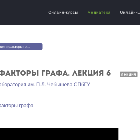
Онлайн-курсы
Медиатека
Онлайн-
факторы графа. Лекция 6
факторы графа. Лекция 6
лекция
аборатория им. П.Л. Чебышева СПбГУ
факторы графа