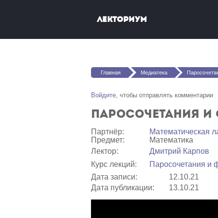
Перейти к основному содержанию
Лекториум
Вы здесь
Главная
Медиатека
Паросочетания и 
Войдите
, чтобы отправлять комментарии
Паросочетания и 
Партнёр:
Математичеcкая л
Предмет:
Математика
Лектор:
Дмитрий Карпов
Курс лекций:
Паросочетания и 
Дата записи:
12.10.21
Дата публикации:
13.10.21