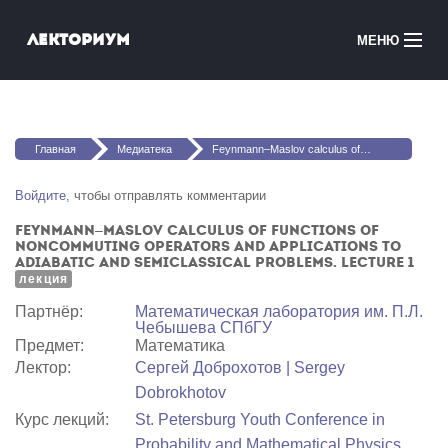
Перейти к основному содержанию
Лекториум
МЕНЮ
Онлайн-курсы
Вы здесь
Медиатека
Главная
Медиатека
Feynmann–Maslov calculus of functions of noncommuting operators and applications to adiabatic and semiclassical problems. Lecture 1
Онлайн-школы
Войдите
, чтобы отправлять комментарии
Feynmann–Maslov calculus of functions of
Courses in English
noncommuting operators and applications to
adiabatic and semiclassical problems. Lecture 1
лекция
Войти
Партнёр:
Математичеcкая лаборатория им. П.Л.
Чебышева СПбГУ
Предмет:
Математика
Лектор:
Сергей Доброхотов | Sergey
Dobrokhotov
Курс лекций:
St. Petersburg Youth Conference in
Probability and Mathematical Physics