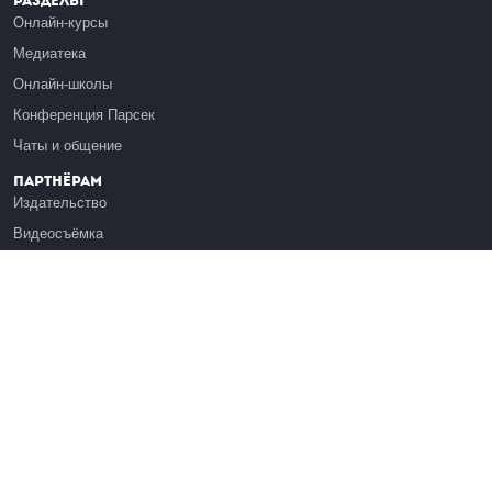
Разделы
Онлайн-курсы
Медиатека
Онлайн-школы
Конференция Парсек
Чаты и общение
Партнёрам
Издательство
Видеосъёмка
Обучение сотрудников
Платформа Эдуардо
Медиагранты
Публикация
Реклама
Реквизиты
Инфо
О Лекториуме