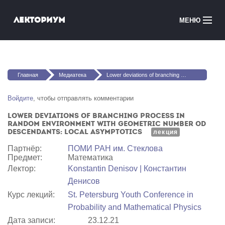
Перейти к основному содержанию
Лекториум
МЕНЮ
Онлайн-курсы
Вы здесь
Медиатека
Главная
Медиатека
Lower deviations of branching process in random environment with geometric number od descendants: Local Asymptotics
Онлайн-школы
Войдите
, чтобы отправлять комментарии
Lower deviations of branching process in
Courses in English
random environment with geometric number od
descendants: Local Asymptotics
лекция
Войти
Партнёр:
ПОМИ РАН им. Стеклова
Предмет:
Математика
Лектор:
Konstantin Denisov | Константин
Денисов
Курс лекций:
St. Petersburg Youth Conference in
Probability and Mathematical Physics
Дата записи:
23.12.21