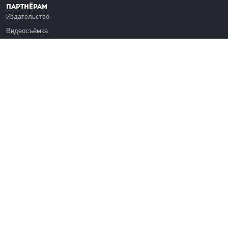
Партнёрам
Издательство
Видеосъёмка
Обучение сотрудников
Платформа Эдуардо
Медиагранты
Публикация
Реклама
Реквизиты
Инфо
О Лекториуме
Вакансии
Поддержать проект
Правовая информация
Контакты
Оферта