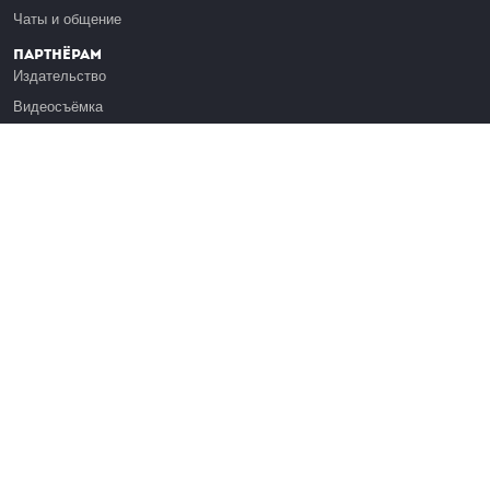
Чаты и общение
Партнёрам
Издательство
Видеосъёмка
Обучение сотрудников
Платформа Эдуардо
Медиагранты
Публикация
Реклама
Реквизиты
Инфо
О Лекториуме
Вакансии
Поддержать проект
Правовая информация
Контакты