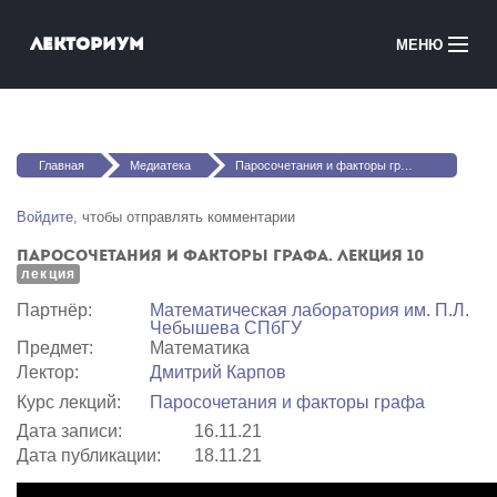
Перейти к основному содержанию
Лекториум
МЕНЮ
Онлайн-курсы
Вы здесь
Медиатека
Главная
Медиатека
Паросочетания и факторы графа. Лекция 10
Онлайн-школы
Войдите
, чтобы отправлять комментарии
Паросочетания и факторы графа. Лекция 10
Courses in English
лекция
Партнёр:
Математичеcкая лаборатория им. П.Л.
Войти
Чебышева СПбГУ
Предмет:
Математика
Лектор:
Дмитрий Карпов
Курс лекций:
Паросочетания и факторы графа
Дата записи:
16.11.21
Дата публикации:
18.11.21