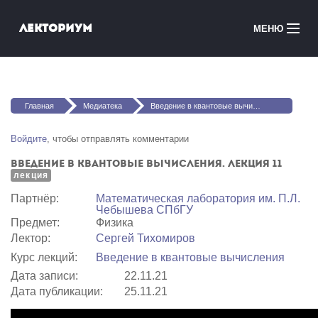
Перейти к основному содержанию
Лекториум
МЕНЮ
Онлайн-курсы
Вы здесь
Медиатека
Главная
Медиатека
Введение в квантовые вычисления. Лекция 11
Онлайн-школы
Войдите
, чтобы отправлять комментарии
Введение в квантовые вычисления. Лекция 11
Courses in English
лекция
Партнёр:
Математичеcкая лаборатория им. П.Л.
Войти
Чебышева СПбГУ
Предмет:
Физика
Лектор:
Сергей Тихомиров
Курс лекций:
Введение в квантовые вычисления
Дата записи:
22.11.21
Дата публикации:
25.11.21