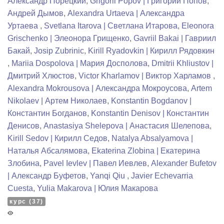
Александр Порецкий
,
Grigorii Popov | Григорий Попов
,
Андрей Дымов
,
Alexandra Urtaeva | Александра
Уртаева
,
Svetlana Itarova | Светлана Итарова
,
Eleonora
Grischenko | Элеонора Грищенко
,
Gavriil Bakai | Гавриил
Бакай
,
Josip Zubrinic
,
Kirill Ryadovkin | Кирилл Рядовкин
,
Mariia Dospolova | Мария Досполова
,
Dmitrii Khliustov |
Дмитрий Хлюстов
,
Victor Kharlamov | Виктор Харламов
,
Alexandra Mokrousova | Александра Мокроусова
,
Artem
Nikolaev | Артем Николаев
,
Konstantin Bogdanov |
Константин Богданов
,
Konstantin Denisov | Константин
Денисов
,
Anastasiya Shelepova | Анастасия Шелепова
,
Kirill Sedov | Кирилл Седов
,
Natalya Absalyamova |
Наталья Абсалямова
,
Ekaterina Zlobina | Екатерина
Злобина
,
Pavel Ievlev | Павел Иевлев
,
Alexander Bufetov
| Александр Буфетов
,
Yanqi Qiu
,
Javier Echevarria
Cuesta
,
Yulia Makarova | Юлия Макарова
курс (37)