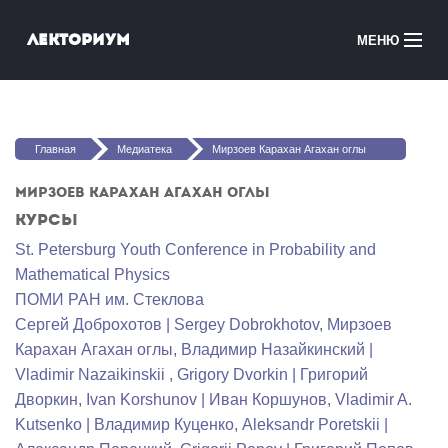
Перейти к основному содержанию
Лекториум
МЕНЮ
Онлайн-курсы
Вы здесь
Медиатека
Главная
Медиатека
Мирзоев Карахан Агахан оглы
Онлайн-школы
Мирзоев Карахан Агахан оглы
Курсы
Courses in English
St. Petersburg Youth Conference in Probability and
Mathematical Physics
Войти
ПОМИ РАН им. Стеклова
Сергей Доброхотов | Sergey Dobrokhotov
,
Мирзоев
Карахан Агахан оглы
,
Владимир Назайкинский |
Vladimir Nazaikinskii
,
Grigory Dvorkin | Григорий
Дворкин
,
Ivan Korshunov | Иван Коршунов
,
Vladimir A.
Kutsenko | Владимир Куценко
,
Aleksandr Poretskii |