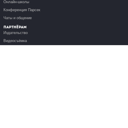
Онлайн-школы
Конференция Парсек
Чаты и общение
Партнёрам
Издательство
Видеосъёмка
Обучение сотрудников
Платформа Эдуардо
Медиагранты
Публикация
Реклама
Реквизиты
Инфо
О Лекториуме
Вакансии
Поддержать проект
Правовая информация