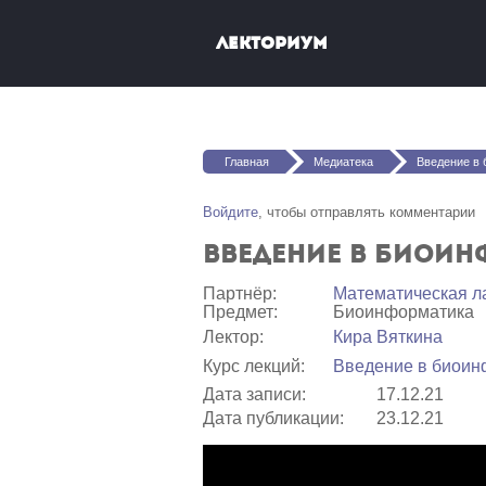
Перейти к основному содержанию
Лекториум
Вы здесь
Главная
Медиатека
Введение в биоинформат
Войдите
, чтобы отправлять комментарии
Введение в биоинф
Партнёр:
Математичеcкая л
Предмет:
Биоинформатика
Лектор:
Кира Вяткина
Курс лекций:
Введение в биоинф
Дата записи:
17.12.21
Дата публикации:
23.12.21