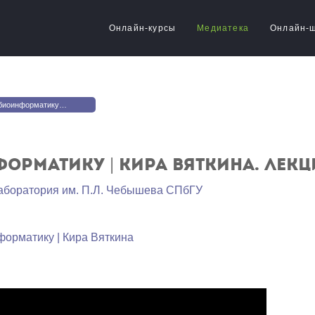
Онлайн-курсы
Медиатека
Онлайн-
ику | Кира Вяткина. Лекция 14
орматику | Кира Вяткина. Лекц
аборатория им. П.Л. Чебышева СПбГУ
орматику | Кира Вяткина