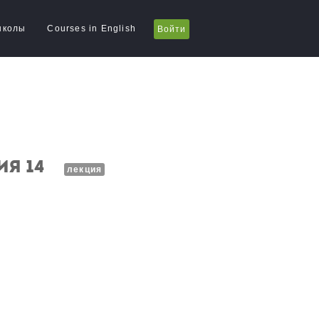
школы
Courses in English
Войти
ия 14
лекция