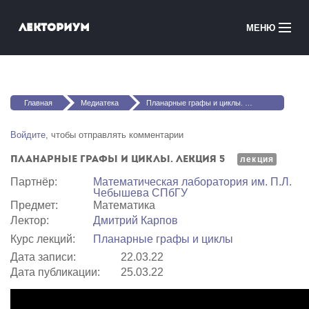
Перейти к основному содержанию
Лекториум
МЕНЮ
Онлайн-курсы
Вы здесь
Медиатека
Главная
Медиатека
Планарные графы и циклы. Лекция 5
Онлайн-школы
Войдите
, чтобы отправлять комментарии
Планарные графы и циклы. Лекция 5
Courses in English
лекция
Партнёр:
Математичеcкая лаборатория им. П.Л.
Чебышева СПбГУ
Войти
Предмет:
Математика
Лектор:
Дмитрий Карпов
Курс лекций:
Планарные графы и циклы
Дата записи:
22.03.22
Дата публикации:
25.03.22