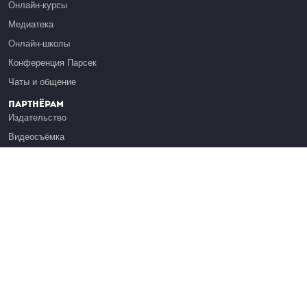
Онлайн-курсы
Медиатека
Онлайн-школы
Конференция Парсек
Чаты и общение
Партнёрам
Издательство
Видеосъёмка
Обучение сотрудников
Платформа Эдуардо
Медиагранты
Публикация
Реклама
Реквизиты
Инфо
О Лекториуме
Вакансии