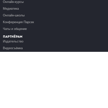
Онлайн-курсы
Медиатека
Онлайн-школы
Конференция Парсек
Чаты и общение
Партнёрам
Издательство
Видеосъёмка
Обучение сотрудников
Платформа Эдуардо
Медиагранты
Публикация
Реклама
Реквизиты
Инфо
О Лекториуме
Вакансии