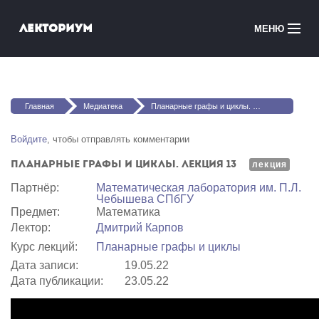
Перейти к основному содержанию
Лекториум
МЕНЮ
Онлайн-курсы
Вы здесь
Медиатека
Главная
Медиатека
Планарные графы и циклы. Лекция 13
Онлайн-школы
Войдите
, чтобы отправлять комментарии
Планарные графы и циклы. Лекция 13
Courses in English
лекция
Партнёр:
Математичеcкая лаборатория им. П.Л.
Чебышева СПбГУ
Войти
Предмет:
Математика
Лектор:
Дмитрий Карпов
Курс лекций:
Планарные графы и циклы
Дата записи:
19.05.22
Дата публикации:
23.05.22