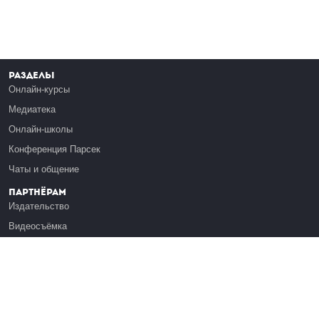
Разделы
Онлайн-курсы
Медиатека
Онлайн-школы
Конференция Парсек
Чаты и общение
Партнёрам
Издательство
Видеосъёмка
Обучение сотрудников
Платформа Эдуардо
Медиагранты
Публикация