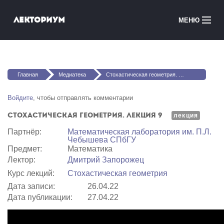
Перейти к основному содержанию
Лекториум
МЕНЮ
Онлайн-курсы
Вы здесь
Медиатека
Главная
Медиатека
Стохастическая геометрия. Лекция 9
Онлайн-школы
Войдите
, чтобы отправлять комментарии
Стохастическая геометрия. Лекция 9
Courses in English
лекция
Партнёр:
Математичеcкая лаборатория им. П.Л.
Чебышева СПбГУ
Войти
Предмет:
Математика
Лектор:
Дмитрий Запорожец
Курс лекций:
Стохастическая геометрия
Дата записи:
26.04.22
Дата публикации:
27.04.22