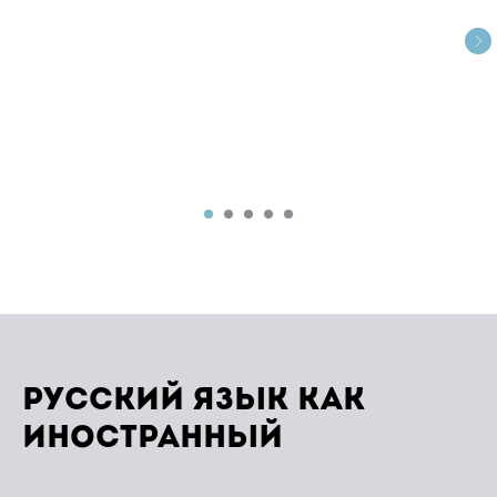
IT
История
Русский язык как
и программирование
иностранный