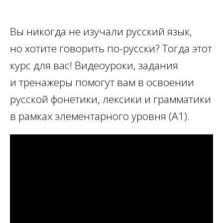
на завтра? Куда вы хотите
поехать? На эти и многие
другие вопросы вы сможете
Вы никогда не изучали русский язык,
ответить, пройдя наш курс
но хотите говорить по-русски? Тогда этот
«Русский язык.
курс для вас! Видеоуроки, задания
Элементарный уровень».
и тренажеры помогут вам в освоении
русской фонетики, лексики и грамматики
в рамках элементарного уровня (А1).