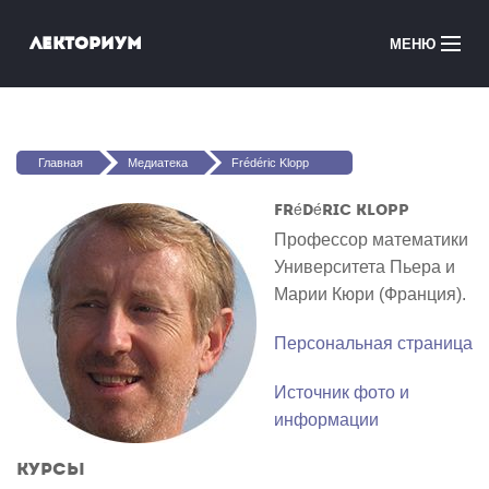
Перейти к основному содержанию
Лекториум
МЕНЮ
Онлайн-курсы
Вы здесь
Медиатека
Главная
Медиатека
Frédéric Klopp
Онлайн-школы
Frédéric Klopp
Профессор математики
Courses in English
Университета Пьера и
Марии Кюри (Франция).
Войти
Персональная страница
Источник фото и
информации
Курсы