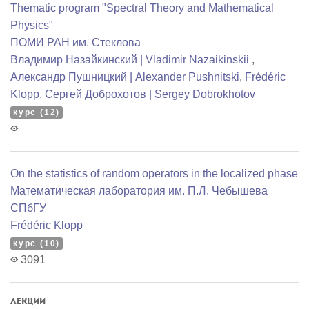
Thematic program "Spectral Theory and Mathematical
Physics"
ПОМИ РАН им. Стеклова
Владимир Назайкинский | Vladimir Nazaikinskii
,
Александр Пушницкий | Alexander Pushnitski
,
Frédéric
Klopp
,
Сергей Доброхотов | Sergey Dobrokhotov
курс (12)
On the statistics of random operators in the localized phase
Математичеcкая лаборатория им. П.Л. Чебышева
СПбГУ
Frédéric Klopp
курс (10)
3091
Лекции