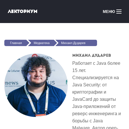
Перейти к основному содержанию
Лекториум
МЕНЮ
Онлайн-курсы
Вы здесь
Медиатека
Главная
Медиатека
Михаил Дударев
Онлайн-школы
Михаил Дударев
Работает с Java более
Courses in English
15 лет.
Специализируется на
Войти
Java Security: от
криптографии и
JavaCard до защиты
Java-приложений от
реверс-инженеринга и
борьбы с Java
Malware. Автор open-