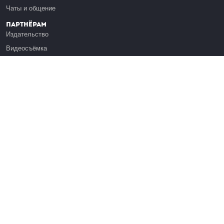
Чаты и общение
Партнёрам
Издательство
Видеосъёмка
Обучение сотрудников
Платформа Эдуардо
Медиагранты
Публикация
Реклама
Реквизиты
Инфо
О Лекториуме
Вакансии
Поддержать проект
Правовая информация
Контакты