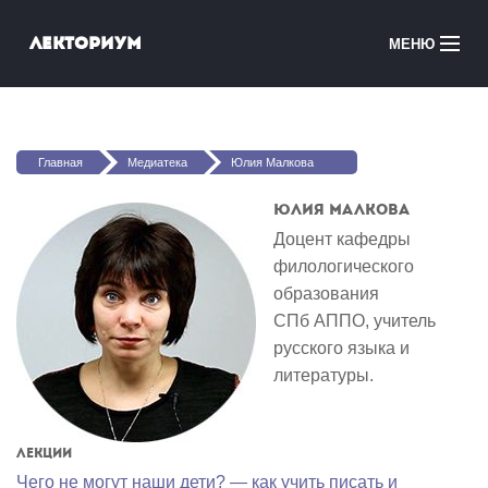
Перейти к основному содержанию
Лекториум
МЕНЮ
Онлайн-курсы
Вы здесь
Медиатека
Главная
Медиатека
Юлия Малкова
Онлайн-школы
Юлия Малкова
Доцент кафедры
Courses in English
филологического
образования
Войти
СПб АППО, учитель
русского языка и
литературы.
Лекции
Чего не могут наши дети? — как учить писать и