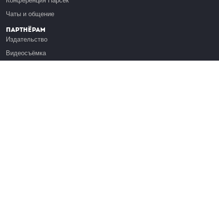
Конференция Парсек
Чаты и общение
Партнёрам
Издательство
Видеосъёмка
Обучение сотрудников
Платформа Эдуардо
Медиагранты
Публикация
Реклама
Реквизиты
Инфо
О Лекториуме
Вакансии
Поддержать проект
Правовая информация
Контакты