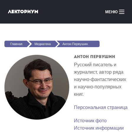
Перейти к основному содержанию
Лекториум
МЕНЮ
Онлайн-курсы
Вы здесь
Медиатека
Главная
Медиатека
Антон Первушин
Онлайн-школы
Антон Первушин
Русский писатель и
Courses in English
журналист, автор ряда
научно-фантастических
Войти
и научно-популярных
книг.
Персональная страница
Источник фото
Источник информации