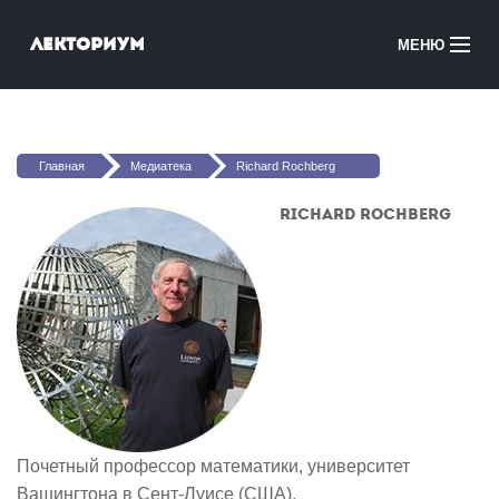
Перейти к основному содержанию
Лекториум
МЕНЮ
Онлайн-курсы
Вы здесь
Медиатека
Главная
Медиатека
Richard Rochberg
Онлайн-школы
Richard Rochberg
Courses in English
Войти
Почетный профессор математики, университет
Вашингтона в Сент-Луисе (США).