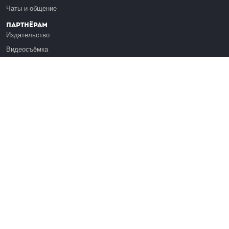
Чаты и общение
Партнёрам
Издательство
Видеосъёмка
Обучение сотрудников
Платформа Эдуардо
Медиагранты
Публикация
Реклама
Реквизиты
Инфо
О Лекториуме
Вакансии
Поддержать проект
Правовая информация
Контакты