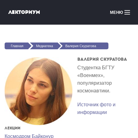
Перейти к основному содержанию
Лекториум
МЕНЮ
Онлайн-курсы
Вы здесь
Медиатека
Главная
Медиатека
Валерия Скуратова
Онлайн-школы
Валерия Скуратова
Студентка БГТУ
Courses in English
«Военмех»,
популяризатор
Войти
космонавтики.
Источник фото и
информации
Лекции
Космодром Байконур