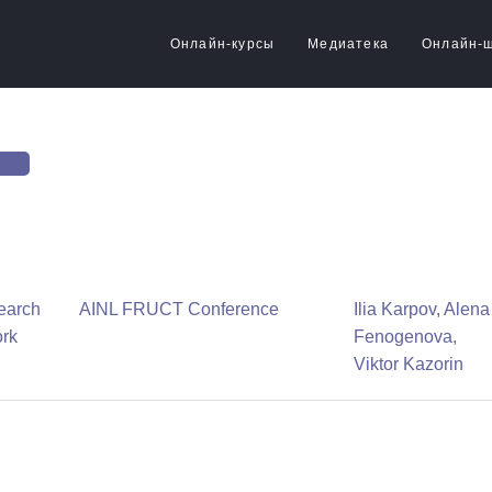
Онлайн-курсы
Медиатека
Онлайн-
search
AINL FRUCT Conference
Ilia Karpov
,
Alena
ork
Fenogenova
,
Viktor Kazorin