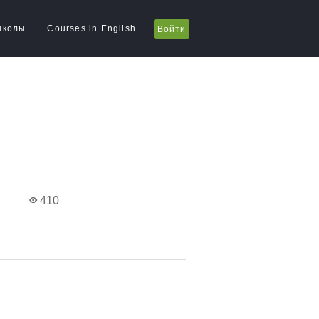
школы
Courses in English
Войти
410