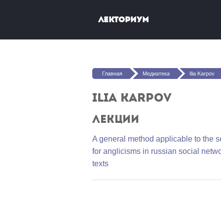
Перейти к основному содержанию
Лекториум
Вы здесь
Главная
Медиатека
Ilia Karpov
Ilia Karpov
Лекции
A general method applicable to the 
for anglicisms in russian social netw
texts