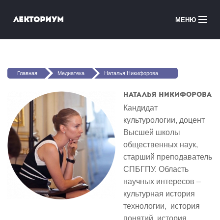
Перейти к основному содержанию
Лекториум
МЕНЮ
Онлайн-курсы
Вы здесь
Медиатека
Главная
Медиатека
Наталья Никифорова
Онлайн-школы
Наталья Никифорова
Кандидат
Courses in English
культурологии, доцент
Высшей школы
Войти
общественных наук,
старший преподаватель
СПБГПУ. Область
научных интересов –
культурная история
технологии, история
понятий, история