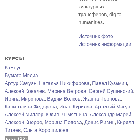
культурных
трансферов, digital
humanities.
Источник фото
Источник информации
Курсы
Кампус
Бумага Медиа
Артур Хачуян
,
Наталья Никифорова
,
Павел Кузьмич
,
Алексей Ковалев
,
Марина Ветрова
,
Сергей Сушинский
,
Ирина Миронова
,
Вадим Волков
,
Жанна Чернова
,
Капитолина Федорова
,
Иван Курилла
,
Артемий Магун
,
Алексей Миллер
,
Юлия Вымятнина
,
Александр Марей
,
Алексей Кнорре
,
Марина Попова
,
Денис Ривин
,
Кирилл
Титаев
,
Ольга Хорошилова
курс (15)