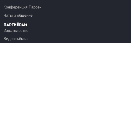
Конференция Парсек
Чаты и общение
Партнёрам
Издательство
Видеосъёмка
Обучение сотрудников
Платформа Эдуардо
Медиагранты
Публикация
Реклама
Реквизиты
Инфо
О Лекториуме
Вакансии
Поддержать проект
Правовая информация