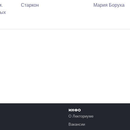
м.
Старкон
Мария Боруха
рых
Инфо
О Лекториуме
Вакансии