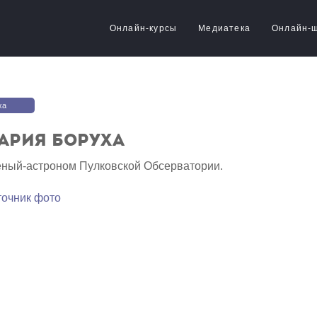
Онлайн-курсы
Медиатека
Онлайн-
ха
ария Боруха
еный-астроном Пулковской Обсерватории.
точник фото