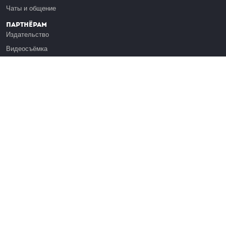
Чаты и общение
Партнёрам
Издательство
Видеосъёмка
Обучение сотрудников
Платформа Эдуардо
Медиагранты
Публикация
Реклама
Реквизиты
Инфо
О Лекториуме
Вакансии
Поддержать проект
Правовая информация
Контакты