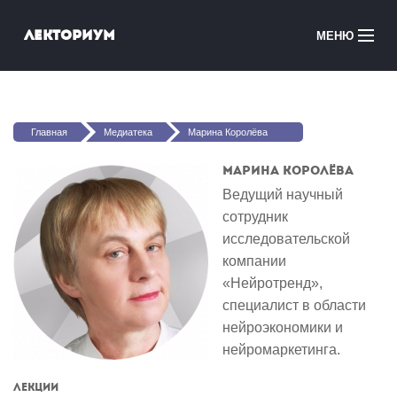
Перейти к основному содержанию
Лекториум
МЕНЮ
Онлайн-курсы
Вы здесь
Медиатека
Главная
Медиатека
Марина Королёва
Онлайн-школы
Марина Королёва
Ведущий научный
Courses in English
сотрудник
исследовательской
Войти
компании
«Нейротренд»,
специалист в области
нейроэкономики и
нейромаркетинга.
Лекции