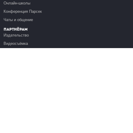
Онлайн-школы
Конференция Парсек
Чаты и общение
Партнёрам
Издательство
Видеосъёмка
Обучение сотрудников
Платформа Эдуардо
Медиагранты
Публикация
Реклама
Реквизиты
Инфо
О Лекториуме
Вакансии
Поддержать проект