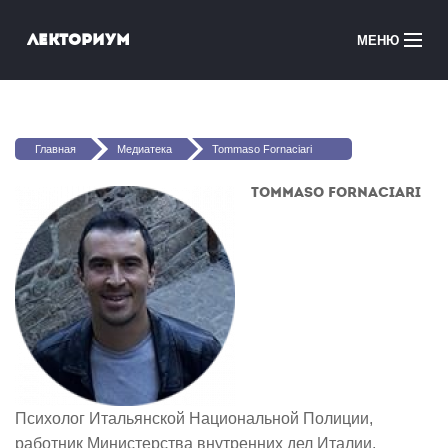
Перейти к основному содержанию
Лекториум
МЕНЮ
Онлайн-курсы
Вы здесь
Медиатека
Главная
Медиатека
Tommaso Fornaciari
Онлайн-школы
Tommaso Fornaciari
Courses in English
Войти
Психолог Итальянской Национальной Полиции,
работник Министерства внутренних дел Италии,