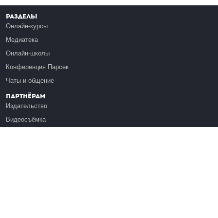
Разделы
Онлайн-курсы
Медиатека
Онлайн-школы
Конференция Парсек
Чаты и общение
Партнёрам
Издательство
Видеосъёмка
Обучение сотрудников
Платформа Эдуардо
Медиагранты
Публикация
Реклама
Реквизиты
Инфо