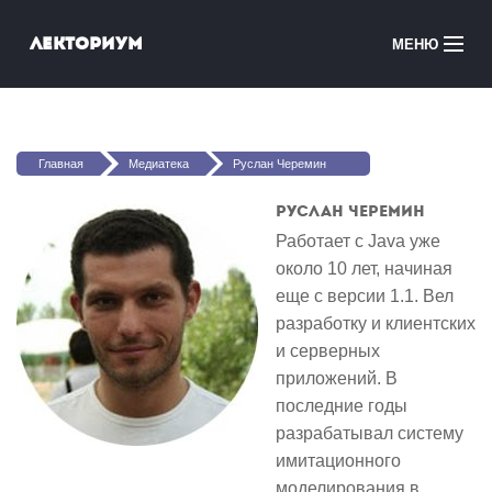
Перейти к основному содержанию
Лекториум
МЕНЮ
Онлайн-курсы
Вы здесь
Медиатека
Главная
Медиатека
Руслан Черемин
Онлайн-школы
Руслан Черемин
Работает с Java уже
Courses in English
около 10 лет, начиная
еще с версии 1.1. Вел
Войти
разработку и клиентских
и серверных
приложений. В
последние годы
разрабатывал систему
имитационного
моделирования в