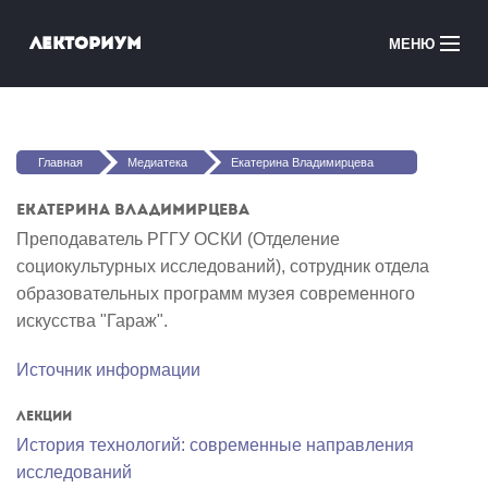
Перейти к основному содержанию
Лекториум
МЕНЮ
Онлайн-курсы
Вы здесь
Медиатека
Главная
Медиатека
Екатерина Владимирцева
Онлайн-школы
Екатерина Владимирцева
Преподаватель РГГУ ОСКИ (Отделение
Courses in English
социокультурных исследований), сотрудник отдела
образовательных программ музея современного
Войти
искусства "Гараж".
Источник информации
Лекции
История технологий: современные направления
исследований