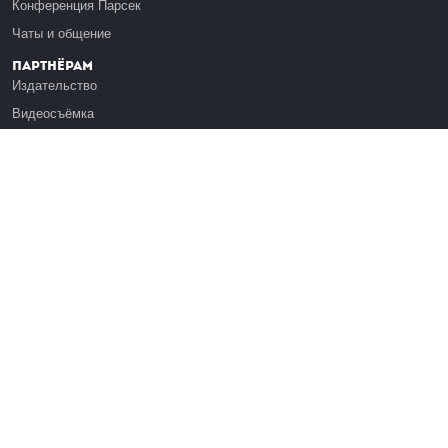
Конференция Парсек
Чаты и общение
Партнёрам
Издательство
Видеосъёмка
Обучение сотрудников
Платформа Эдуардо
Медиагранты
Публикация
Реклама
Реквизиты
Инфо
О Лекториуме
Вакансии
Поддержать проект
Правовая информация
Контакты