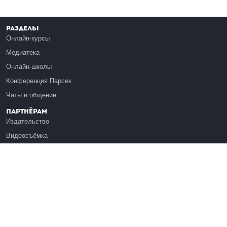
Разделы
Онлайн-курсы
Медиатека
Онлайн-школы
Конференция Парсек
Чаты и общение
Партнёрам
Издательство
Видеосъёмка
Обучение сотрудников
Платформа Эдуардо
Медиагранты
Публикация
Реклама
Реквизиты