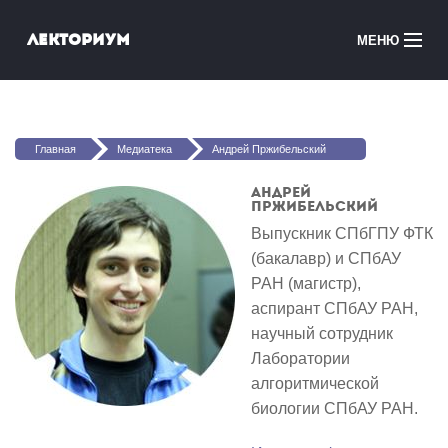
Перейти к основному содержанию
Лекториум
МЕНЮ
Онлайн-курсы
Вы здесь
Медиатека
Главная
Медиатека
Андрей Пржибельский
Онлайн-школы
Андрей
Пржибельский
Courses in English
Выпускник СПбГПУ ФТК
(бакалавр) и СПбАУ
РАН (магистр),
Войти
аспирант СПбАУ РАН,
научный сотрудник
Лаборатории
алгоритмической
биологии СПбАУ РАН.