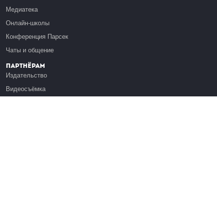
Медиатека
Онлайн-школы
Конференция Парсек
Чаты и общение
Партнёрам
Издательство
Видеосъёмка
Обучение сотрудников
Платформа Эдуардо
Медиагранты
Публикация
Реклама
Реквизиты
Инфо
О Лекториуме
Вакансии