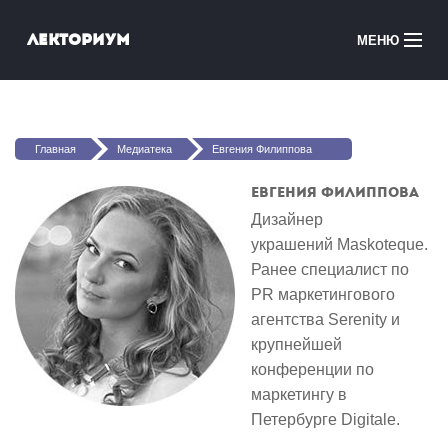
Перейти к основному содержанию
Лекториум
МЕНЮ
Онлайн-курсы
Вы здесь
Медиатека
Главная
Медиатека
Евгения Филиппова
Онлайн-школы
Евгения Филиппова
Дизайнер
Courses in English
украшений Maskoteque.
Ранее специалист по
Войти
PR маркетингового
агентства Serenity и
крупнейшей
конференции по
маркетингу в
Петербурге Digitale.