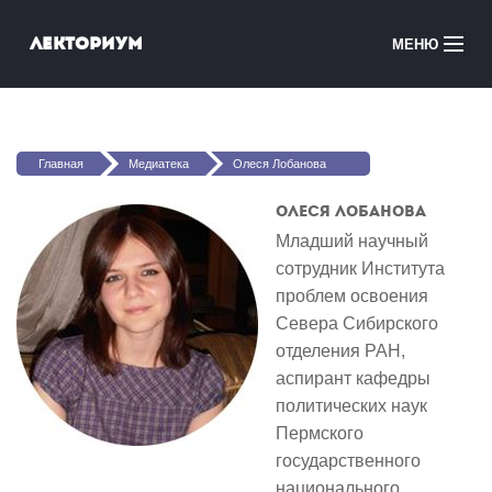
Перейти к основному содержанию
Лекториум
МЕНЮ
Онлайн-курсы
Вы здесь
Медиатека
Главная
Медиатека
Олеся Лобанова
Онлайн-школы
Олеся Лобанова
Младший научный
Courses in English
сотрудник Института
проблем освоения
Войти
Севера Сибирского
отделения РАН,
аспирант кафедры
политических наук
Пермского
государственного
национального