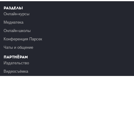
Разделы
Онлайн-курсы
Медиатека
Онлайн-школы
Конференция Парсек
Чаты и общение
Партнёрам
Издательство
Видеосъёмка
Обучение сотрудников
Платформа Эдуардо
Медиагранты
Публикация
Реклама
Реквизиты
Инфо