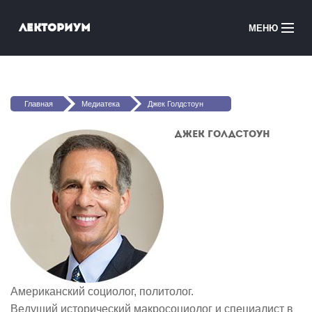
Перейти к основному содержанию
Лекториум
МЕНЮ
Онлайн-курсы
Вы здесь
Медиатека
Главная
Медиатека
Джек Голдстоун
Онлайн-школы
Джек Голдстоун
Courses in English
Войти
Американский социолог, политолог.
Ведущий исторический макросоциолог и специалист в