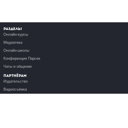
Разделы
Онлайн-курсы
Медиатека
Онлайн-школы
Конференция Парсек
Чаты и общение
Партнёрам
Издательство
Видеосъёмка
Обучение сотрудников
Платформа Эдуардо
Медиагранты
Публикация